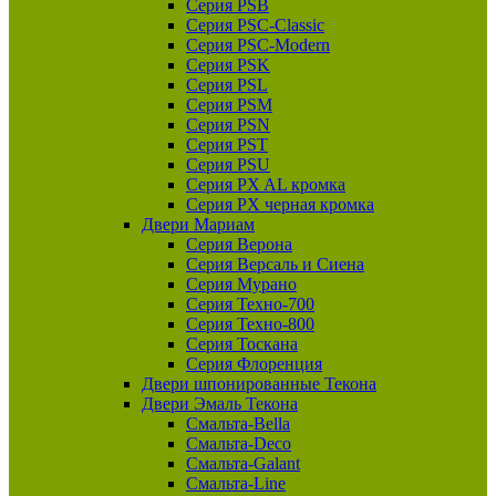
Серия PSB
Серия PSC-Classic
Серия PSC-Modern
Серия PSK
Серия PSL
Серия PSM
Серия PSN
Серия PST
Серия PSU
Серия PX AL кромка
Серия PX черная кромка
Двери Мариам
Серия Верона
Серия Версаль и Сиена
Серия Мурано
Серия Техно-700
Серия Техно-800
Серия Тоскана
Серия Флоренция
Двери шпонированные Текона
Двери Эмаль Текона
Смальта-Bella
Смальта-Deco
Смальта-Galant
Смальта-Line