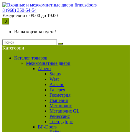
8 (968) 350-54-54
Ежедневно с 09:00 до 19:00
0
Ваша корзина пуста!
Kатегории
Каталог товаров
Межкомнатные двери
Albero
Status
West
Альянс
Галерея
Геометрия
Империя
Мегаполис
Мегаполис GL
Ренессанс
Тренд Дорс
BP-Doors