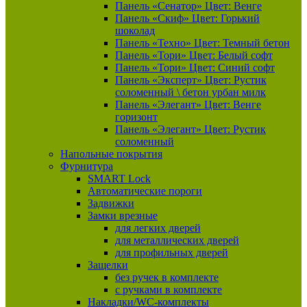
Панель «Сенатор» Цвет: Венге
Панель «Скиф» Цвет: Горький
шоколад
Панель «Техно» Цвет: Темный бетон
Панель «Тори» Цвет: Белый софт
Панель «Тори» Цвет: Синий софт
Панель «Эксперт» Цвет: Рустик
соломенный \ бетон урбан милк
Панель «Элегант» Цвет: Венге
горизонт
Панель «Элегант» Цвет: Рустик
соломенный
Напольные покрытия
Фурнитура
SMART Lock
Автоматические пороги
Задвижки
Замки врезные
для легких дверей
для металлических дверей
для профильных дверей
Защелки
без ручек в комплекте
с ручками в комплекте
Накладки/WC-комплекты