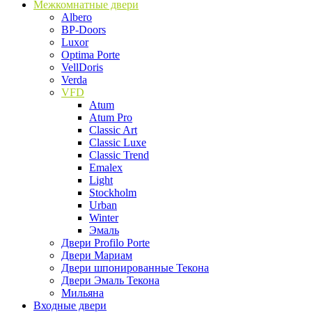
Межкомнатные двери
Albero
BP-Doors
Luxor
Optima Porte
VellDoris
Verda
VFD
Atum
Atum Pro
Classic Art
Classic Luxe
Classic Trend
Emalex
Light
Stockholm
Urban
Winter
Эмаль
Двери Profilo Porte
Двери Мариам
Двери шпонированные Текона
Двери Эмаль Текона
Мильяна
Входные двери