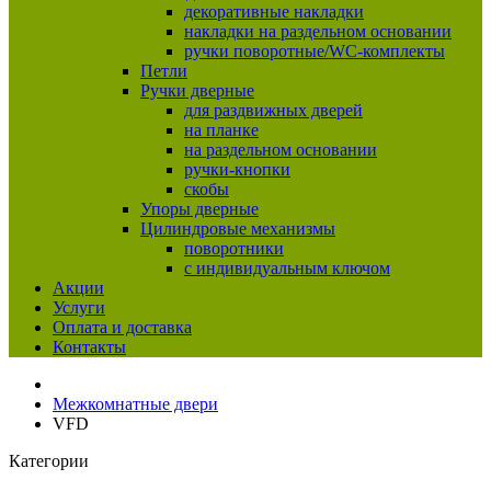
декоративные накладки
накладки на раздельном основании
ручки поворотные/WC-комплекты
Петли
Ручки дверные
для раздвижных дверей
на планке
на раздельном основании
ручки-кнопки
скобы
Упоры дверные
Цилиндровые механизмы
поворотники
с индивидуальным ключом
Акции
Услуги
Оплата и доставка
Контакты
Межкомнатные двери
VFD
Категории