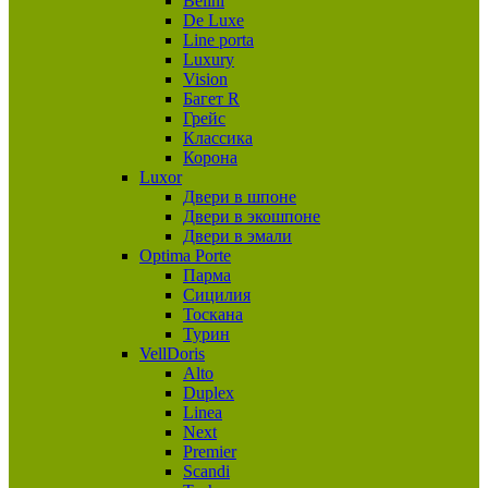
Belini
De Luxe
Line porta
Luxury
Vision
Багет R
Грейс
Классика
Корона
Luxor
Двери в шпоне
Двери в экошпоне
Двери в эмали
Optima Porte
Парма
Сицилия
Тоскана
Турин
VellDoris
Alto
Duplex
Linea
Next
Premier
Scandi