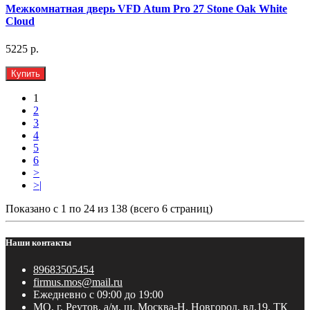
Межкомнатная дверь VFD Atum Pro 27 Stone Oak White
Cloud
5225 р.
Купить
1
2
3
4
5
6
>
>|
Показано с 1 по 24 из 138 (всего 6 страниц)
Наши контакты
89683505454
firmus.mos@mail.ru
Ежедневно с 09:00 до 19:00
МО, г. Реутов, а/м, ш. Москва-Н. Новгород, вл.19, ТК