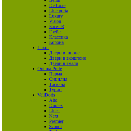
Belini
De Luxe
Line porta
Luxury
Vision
Багет R
Грейс
Классика
Корона
Luxor
Двери в шпоне
Двери в экошпоне
Двери в эмали
Optima Porte
Парма
Сицилия
Тоскана
Турин
VellDoris
Alto
Duplex
Linea
Next
Premier
Scandi