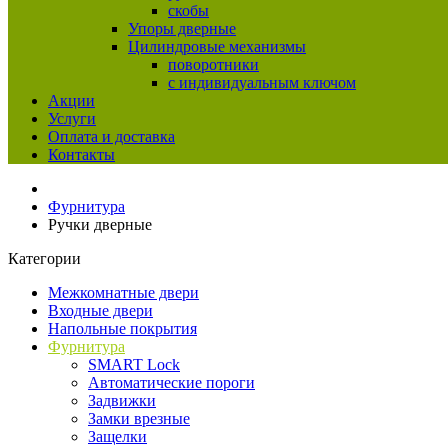
скобы
Упоры дверные
Цилиндровые механизмы
поворотники
с индивидуальным ключом
Акции
Услуги
Оплата и доставка
Контакты
Фурнитура
Ручки дверные
Категории
Межкомнатные двери
Входные двери
Напольные покрытия
Фурнитура
SMART Lock
Автоматические пороги
Задвижки
Замки врезные
Защелки