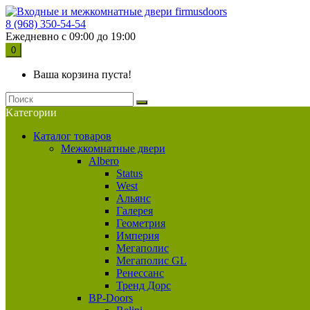
8 (968) 350-54-54
Ежедневно с 09:00 до 19:00
0
Ваша корзина пуста!
Kатегории
Каталог товаров
Межкомнатные двери
Albero
Status
West
Альянс
Галерея
Геометрия
Империя
Мегаполис
Мегаполис GL
Ренессанс
Тренд Дорс
BP-Doors