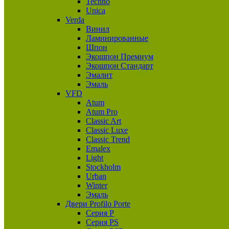
Techno
Unica
Verda
Винил
Ламинированные
Шпон
Экошпон Премиум
Экошпон Стандарт
Эмалит
Эмаль
VFD
Atum
Atum Pro
Classic Art
Classic Luxe
Classic Trend
Emalex
Light
Stockholm
Urban
Winter
Эмаль
Двери Profilo Porte
Серия P
Серия PS