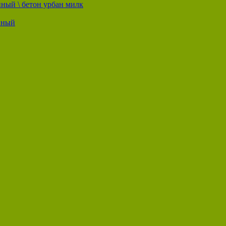
ный \ бетон урбан милк
нный