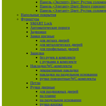
Панель «Эксперт» Цвет: Рустик соломен
Панель «Элегант» Цвет: Венге горизонт
Панель «Элегант» Цвет: Рустик соломе
Напольные покрытия
Фурнитура
SMART Lock
Автоматические пороги
Задвижки
Замки врезные
для легких дверей
для металлических дверей
для профильных дверей
Защелки
без ручек в комплекте
с ручками в комплекте
Накладки/WC-комплекты
декоративные накладки
накладки на раздельном основании
ручки поворотные/WC-комплекты
Петли
Ручки дверные
для раздвижных дверей
на планке
на раздельном основании
ручки-кнопки