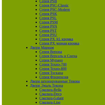
Серия PSB
Серия PSC-Classic
Серия PSC-Modern
Серия PSK
Серия PSL
Серия PSM
Серия PSN
Серия PST
Серия PSU
Серия PX AL кромка
Серия PX черная кромка
Двери Мариам
Серия Верона
Серия Версаль и Сиена
Серия Мурано
Серия Техно-700
Серия Техно-800
Серия Тоскана
Серия Флоренция
Двери шпонированные Текона
Двери Эмаль Текона
Смальта-Bella
Смальта-Deco
Смальта-Galant
Смальта-Line