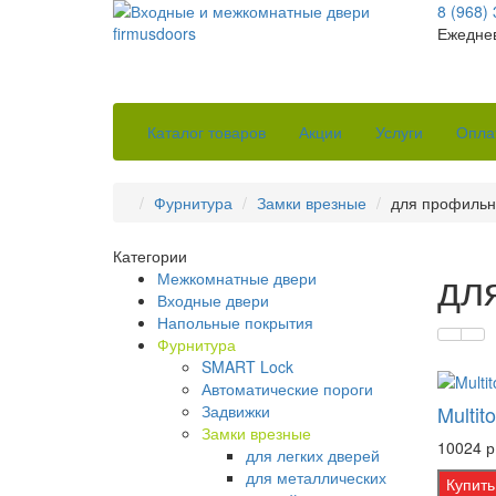
8 (968)
Ежеднев
Каталог товаров
Акции
Услуги
Опла
Фурнитура
Замки врезные
для профильн
Категории
дл
Межкомнатные двери
Входные двери
Напольные покрытия
Фурнитура
SMART Lock
Автоматические пороги
Задвижки
Multit
Замки врезные
10024 р
для легких дверей
для металлических
Купить