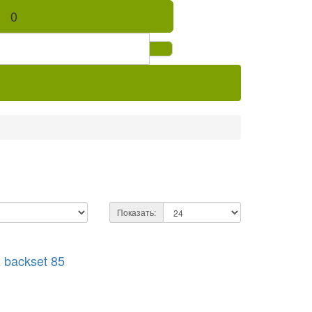
0
Показать:
 backset 85