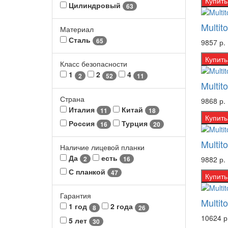
Купить
Цилиндровый
63
Multit
Материал
Сталь
65
9857 р.
Купить
Класс безопасности
1
2
4
2
52
11
Multit
Страна
9868 р.
Италия
Китай
11
18
Купить
Россия
Турция
16
20
Multit
Наличие лицевой планки
Да
есть
9882 р.
2
16
С планкой
47
Купить
Гарантия
Multit
1 год
2 года
8
26
10624 р
5 лет
30