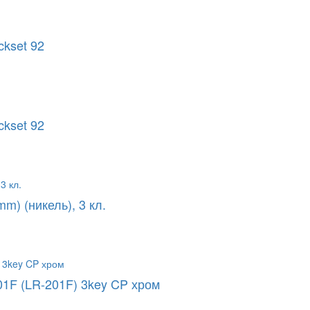
ckset 92
ckset 92
) (никель), 3 кл.
1F (LR-201F) 3key CP хром