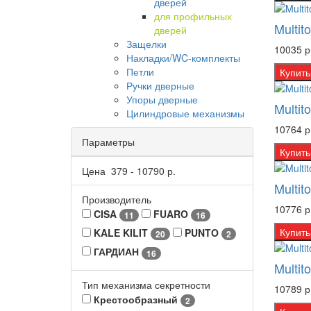
дверей
для профильных
Multit
дверей
Защелки
10035 р
Накладки/WC-комплекты
Петли
Купить
Ручки дверные
Упоры дверные
Multit
Цилиндровые механизмы
10764 р
Параметры
Купить
Цена
379
-
10790
р.
Multit
Производитель
10776 р
CISA
FUARO
11
16
Купить
KALE KILIT
PUNTO
20
2
ГАРДИАН
16
Multit
Тип механизма секретности
10789 р
Крестообразный
2