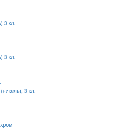
 3 кл.
 3 кл.
никель), 3 кл.
 хром