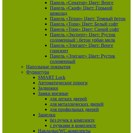
Панель «Сенатор» Цвет: Венге
Панель «Скиф» Цвет: Горький
шоколад
Панель «Техно» Цвет: Темный бетон
Панель «Тори» Цвет: Белый софт
Панель «Тори» Цвет: Синий софт
Панель «Эксперт» Цвет: Рустик
соломенный \ бетон урбан милк
Панель «Элегант» Цвет: Венге
горизонт
Панель «Элегант» Цвет: Рустик
соломенный
Напольные покрытия
Фурнитура
SMART Lock
Автоматические пороги
Задвижки
Замки врезные
для легких дверей
для металлических дверей
для профильных дверей
Защелки
без ручек в комплекте
с ручками в комплекте
Накладки/WC-комплекты