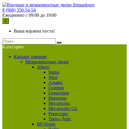
8 (968) 350-54-54
Ежедневно с 09:00 до 19:00
0
Ваша корзина пуста!
Kатегории
Каталог товаров
Межкомнатные двери
Albero
Status
West
Альянс
Галерея
Геометрия
Империя
Мегаполис
Мегаполис GL
Ренессанс
Тренд Дорс
BP-Doors