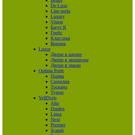
Belini
De Luxe
Line porta
Luxury
Vision
Багет R
Грейс
Классика
Корона
Luxor
Двери в шпоне
Двери в экошпоне
Двери в эмали
Optima Porte
Парма
Сицилия
Тоскана
Турин
VellDoris
Alto
Duplex
Linea
Next
Premier
Scandi