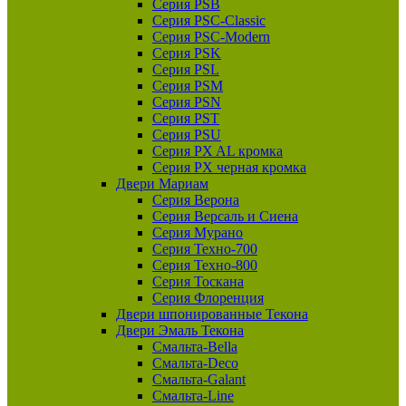
Серия PSB
Серия PSC-Classic
Серия PSC-Modern
Серия PSK
Серия PSL
Серия PSM
Серия PSN
Серия PST
Серия PSU
Серия PX AL кромка
Серия PX черная кромка
Двери Мариам
Серия Верона
Серия Версаль и Сиена
Серия Мурано
Серия Техно-700
Серия Техно-800
Серия Тоскана
Серия Флоренция
Двери шпонированные Текона
Двери Эмаль Текона
Смальта-Bella
Смальта-Deco
Смальта-Galant
Смальта-Line