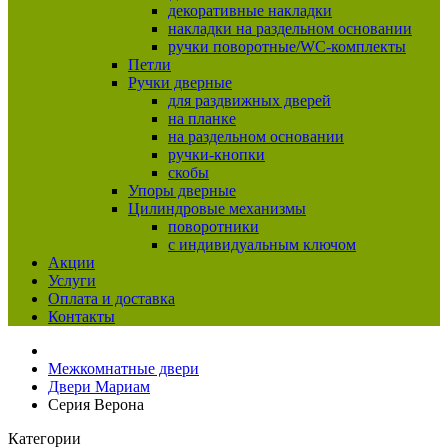
декоративные накладки
накладки на раздельном основании
ручки поворотные/WC-комплекты
Петли
Ручки дверные
для раздвижных дверей
на планке
на раздельном основании
ручки-кнопки
скобы
Упоры дверные
Цилиндровые механизмы
поворотники
с индивидуальным ключом
Акции
Услуги
Оплата и доставка
Контакты
Межкомнатные двери
Двери Мариам
Серия Верона
Категории