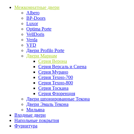
Межкомнатные двери
Albero
BP-Doors
Luxor
Optima Porte
VellDoris
Verda
VFD
Двери Profilo Porte
Двери Мариам
Серия Верона
Серия Версаль и Сиена
Серия Мурано
Серия Техно-700
Серия Техно-800
Серия Тоскана
Серия Флоренция
Двери шпонированные Текона
Двери Эмаль Текона
Мильяна
Входные двери
Напольные покрытия
Фурнитура