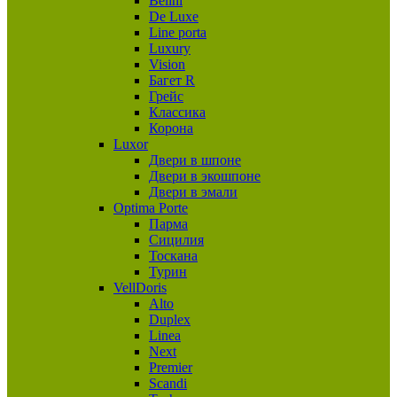
Belini
De Luxe
Line porta
Luxury
Vision
Багет R
Грейс
Классика
Корона
Luxor
Двери в шпоне
Двери в экошпоне
Двери в эмали
Optima Porte
Парма
Сицилия
Тоскана
Турин
VellDoris
Alto
Duplex
Linea
Next
Premier
Scandi