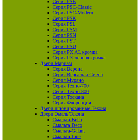
Серия PSB
Серия PSC-Classic
Серия PSC-Modern
Серия PSK
Серия PSL
Серия PSM
Серия PSN
Серия PST
Серия PSU
Серия PX AL кромка
Серия PX черная кромка
Двери Мариам
Серия Верона
Серия Версаль и Сиена
Серия Мурано
Серия Техно-700
Серия Техно-800
Серия Тоскана
Серия Флоренция
Двери шпонированные Текона
Двери Эмаль Текона
Смальта-Bella
Смальта-Deco
Смальта-Galant
Смальта-Line