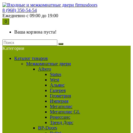
8 (968) 350-54-54
Ежедневно с 09:00 до 19:00
0
Ваша корзина пуста!
Kатегории
Каталог товаров
Межкомнатные двери
Albero
Status
West
Альянс
Галерея
Геометрия
Империя
Мегаполис
Мегаполис GL
Ренессанс
Тренд Дорс
BP-Doors