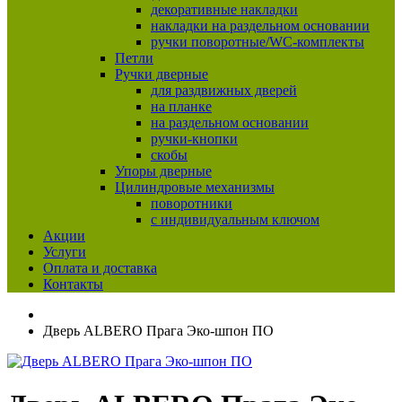
декоративные накладки
накладки на раздельном основании
ручки поворотные/WC-комплекты
Петли
Ручки дверные
для раздвижных дверей
на планке
на раздельном основании
ручки-кнопки
скобы
Упоры дверные
Цилиндровые механизмы
поворотники
с индивидуальным ключом
Акции
Услуги
Оплата и доставка
Контакты
Дверь ALBERO Прага Эко-шпон ПО