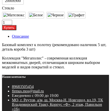
2000х900
Стекло
Купить
Описание
Базовый комплект к полотну (рекомендовано наличник 5 шт,
деталь короба 3 шт)
Коллекция "Мегаполис" - современная коллекция
межкомнатных дверей, отличающаяся широким выбором
моделей и видов покрытий и стекол.
Наши контакты
89683505454
firmus.mos@mail.ru
Ежедневно с 09:00 до 19:00
МО, г. Реутов, а/м, ш. Москва-Н. Новгород, вл.19, ТК
Владимирский Тракт, Корпус «Ф», 2 этаж, Павильон
«16»