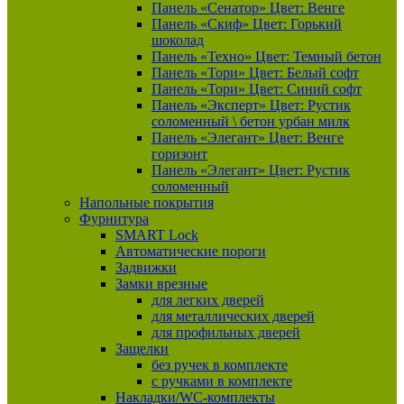
Панель «Сенатор» Цвет: Венге
Панель «Скиф» Цвет: Горький
шоколад
Панель «Техно» Цвет: Темный бетон
Панель «Тори» Цвет: Белый софт
Панель «Тори» Цвет: Синий софт
Панель «Эксперт» Цвет: Рустик
соломенный \ бетон урбан милк
Панель «Элегант» Цвет: Венге
горизонт
Панель «Элегант» Цвет: Рустик
соломенный
Напольные покрытия
Фурнитура
SMART Lock
Автоматические пороги
Задвижки
Замки врезные
для легких дверей
для металлических дверей
для профильных дверей
Защелки
без ручек в комплекте
с ручками в комплекте
Накладки/WC-комплекты