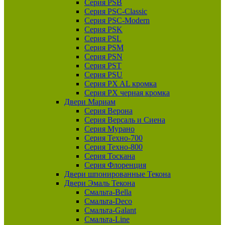
Серия PSB
Серия PSC-Classic
Серия PSC-Modern
Серия PSK
Серия PSL
Серия PSM
Серия PSN
Серия PST
Серия PSU
Серия PX AL кромка
Серия PX черная кромка
Двери Мариам
Серия Верона
Серия Версаль и Сиена
Серия Мурано
Серия Техно-700
Серия Техно-800
Серия Тоскана
Серия Флоренция
Двери шпонированные Текона
Двери Эмаль Текона
Смальта-Bella
Смальта-Deco
Смальта-Galant
Смальта-Line