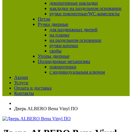
декоративные накладки
накладки на раздельном основании
ручки поворотные/WC-комплекты
Петли
Ручки дверные
для раздвижных дверей
на планке
на раздельном основании
ручки-кнопки
скобы
Упоры дверные
Цилиндровые механизмы
поворотники
с индивидуальным ключом
Акции
Услуги
Оплата и доставка
Контакты
Дверь ALBERO Вена Vinyl ПО