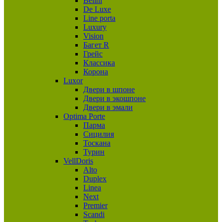
Belini
De Luxe
Line porta
Luxury
Vision
Багет R
Грейс
Классика
Корона
Luxor
Двери в шпоне
Двери в экошпоне
Двери в эмали
Optima Porte
Парма
Сицилия
Тоскана
Турин
VellDoris
Alto
Duplex
Linea
Next
Premier
Scandi