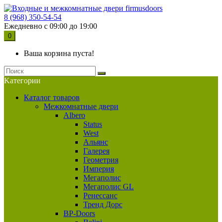
8 (968) 350-54-54
Ежедневно с 09:00 до 19:00
0
Ваша корзина пуста!
Kатегории
Каталог товаров
Межкомнатные двери
Albero
Status
West
Альянс
Галерея
Геометрия
Империя
Мегаполис
Мегаполис GL
Ренессанс
Тренд Дорс
BP-Doors