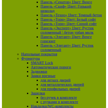
Панель «Сенатор» Цвет: Венге
Панель «Скиф» Цвет: Горький
шоколад
Панель «Техно» Цвет: Темный бетон
Панель «Тори» Цвет: Белый софт
Панель «Тори» Цвет: Синий софт
Панель «Эксперт» Цвет: Рустик
соломенный \ бетон урбан милк
Панель «Элегант» Цвет: Венге
горизонт
Панель «Элегант» Цвет: Рустик
соломенный
Напольные покрытия
Фурнитура
SMART Lock
Автоматические пороги
Задвижки
Замки врезные
для легких дверей
для металлических дверей
для профильных дверей
Защелки
без ручек в комплекте
с ручками в комплекте
Накладки/WC-комплекты