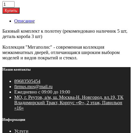
Купить
Описание
Базовый комплект к полотну (рекомендовано наличник 5 шт,
деталь короба 3 шт)
Коллекция "Мегаполис" - современная коллекция
межкомнатных дверей, отличающаяся широким выбором
моделей и видов покрытий и стекол.
Наши контакты
89683505454
firmus.mos@mail.ru
Ежедневно с 09:00 до 19:00
МО, г. Реутов, а/м, ш. Москва-Н. Новгород, вл.19, ТК
Владимирский Тракт, Корпус «Ф», 2 этаж, Павильон
«16»
Информация
Услуги